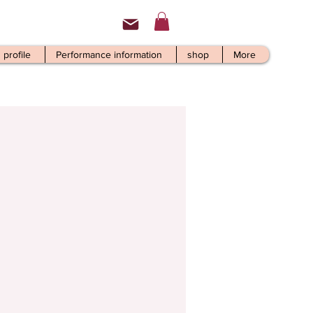
profile
Performance information
shop
More