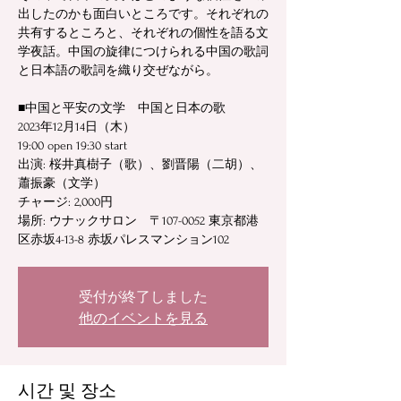
出したのかも面白いところです。それぞれの
共有するところと、それぞれの個性を語る文
学夜話。中国の旋律につけられる中国の歌詞
と日本語の歌詞を織り交ぜながら。
■中国と平安の文学 中国と日本の歌
2023年12月14日（木）
19:00 open 19:30 start
出演: 桜井真樹子（歌）、劉晋陽（二胡）、
蕭振豪（文学）
チャージ: 2,000円
場所: ウナックサロン 〒107-0052 東京都港
区赤坂4-13-8 赤坂パレスマンション102
受付が終了しました
他のイベントを見る
시간 및 장소