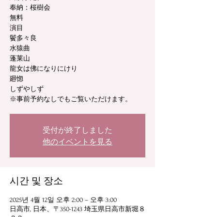
奉納：桜樹会
無料
演目
鬢多々良
水猿曲
蓬莱山
龍女は佛になりにけり
廻惚
しずやしず
※事前予約なしでもご覧いただけます。
受付が終了しました
他のイベントを見る
시간 및 장소
2025년 4월 12일 오후 2:00 – 오후 3:00
日高市, 日本、〒350-1243 埼玉県日高市新堀８