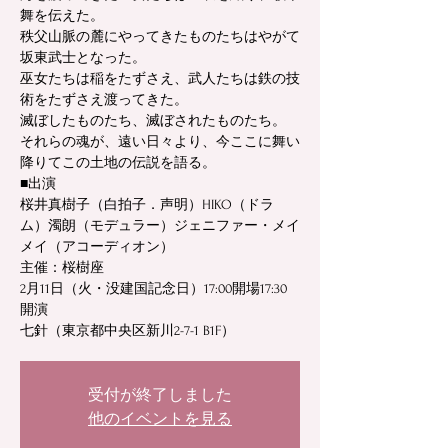
舞を伝えた。
秩父山脈の麓にやってきたものたちはやがて
坂東武士となった。
巫女たちは稲をたずさえ、武人たちは鉄の技
術をたずさえ渡ってきた。
滅ぼしたものたち、滅ぼされたものたち。
それらの魂が、遠い日々より、今ここに舞い
降りてこの土地の伝説を語る。
■出演
​桜井真樹子（白拍子．声明）HIKO（ドラ
ム）濁朗（モデュラー）ジェニファー・メイ
メイ（アコーディオン）
主催：桜樹座
2月11日（火・没建国記念日）17:00開場17:30
開演
七針（東京都中央区新川2-7-1 B1F）
受付が終了しました
他のイベントを見る