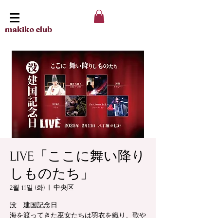
makiko club
LIVE「ここに舞い降り
しものたち」
2월 11일 (화)
  |  
中央区
没 建国記念日
海を渡ってきた巫女たちは羽衣を織り、歌や