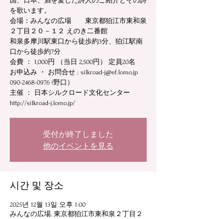
国、日本、酒を愛した詩人のご紹介とその詩
を歌います。
会場：みんなの広場 東京都狛江市東和泉
２丁目２０－１２ えのき二番館
和泉多摩川駅東口から徒歩約3分、狛江駅南
口から徒歩約7分
会費 ： 1,000円 （当日 2,500円） 定員20名
お申込み ・ お問合せ : silkroad-j@ef.lomo.jp
090-2468-0976 (野口）
主催 ： 日本シルクロード文化センター
http://silkroad-j.lomo.jp/
受付が終了しました
他のイベントを見る
시간 및 장소
2025년 12월 13일 오후 1:00
みんなの広場, 東京都狛江市東和泉２丁目２