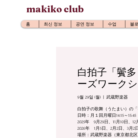
makiko club
홈
최신 정보
공연 정보
수업
블
白拍子「鬢多
ーズワークシ
9월 29일 (월)
  |  
武蔵野楽器
白拍子の歌舞（うたまい）の「
日時：月１回月曜日14:15～15:45
2025年 9月29日、11月10日、12
2026年 1月5日、2月2日、3月2
場所：武蔵野楽器（東京都北区豊