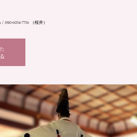
。
/ 090-6034-7716 （桜井）
た
る