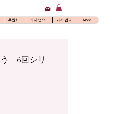
후원회
가자 법요
가자 법요
More
う 6回シリ