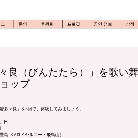
로그
문의
후원회
프로필
공연 정보
상점
々良（びんたたら）」を歌い舞
ョップ
鬢多々良」を6回で、体験してみましょう。
月1日
日
島1-5-6ロイヤルコート飛鳥山）