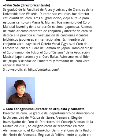
●Taku Sato (director/cantante)
Se graduó de la Facultad de Artes y Letras y de Ciencias de la
Universidad de Waseda. Durante sus estudios, fue director
estudiantil del coro. Tras su graduación, viajó a Italia para
estudiar canto con Maria G. Munari. Fue miembro del Coro
Mundial Juvenil y de la selección nacional japonesa. Además
de trabajar como cantante de conjunto y director de coro, se
dedica a la práctica e investigación de canciones y cantos
folclóricos japoneses e internacionales. Es miembro del
conjunto vocal Kayo-ki, el Octeto Vocal Cygnus, el Coro de
Cámara Salicus y el Coro de Cámara de Japón. También
dirige
el Coro Inamon de Tokio, el Coro "Gaisma" de la Asociación
Musical Japón-Letonia y el Coro Baltu. Asimismo, es el líder
del grupo Bikkindaz de Tsunetami y formador del coro vocal
especial Koeda Ir.
Sitio web oficial:
http://contakus.com/
● Kota Yanagishima (director de orquesta y cantante)
Director de coro. Se graduó del departamento de dirección de
la Universidad de Música del Sarre, Alemania. Elegido
investigador del Foro de Directores del Consejo Alemán de la
Música en 2015, ha dirigido coros de renombre en toda
Alemania, como el Rundfunkchor Berlin y el Coro de la Radio
del Norte de Alemania. Regresó definitivamente a Japón en