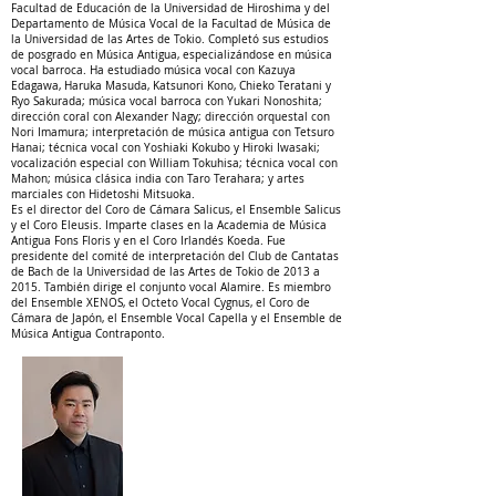
Facultad de Educación de la Universidad de Hiroshima y del
Departamento de Música Vocal de la Facultad de Música de
la Universidad de las Artes de Tokio. Completó sus estudios
de posgrado en Música Antigua, especializándose en música
vocal barroca. Ha estudiado música vocal con Kazuya
Edagawa, Haruka Masuda, Katsunori Kono, Chieko Teratani y
Ryo Sakurada; música vocal barroca con Yukari Nonoshita;
dirección coral con Alexander Nagy; dirección orquestal con
Nori Imamura; interpretación de música antigua con Tetsuro
Hanai; técnica vocal con Yoshiaki Kokubo y Hiroki Iwasaki;
vocalización especial con William Tokuhisa; técnica vocal con
Mahon; música clásica india con Taro Terahara; y artes
marciales con Hidetoshi Mitsuoka.
Es el director del Coro de Cámara Salicus, el Ensemble Salicus
y el Coro Eleusis. Imparte clases en la Academia de Música
Antigua Fons Floris y en el Coro Irlandés Koeda. Fue
presidente del comité de interpretación del Club de Cantatas
de Bach de la Universidad de las Artes de Tokio de 2013 a
2015. También dirige el conjunto vocal Alamire. Es miembro
del Ensemble XENOS, el Octeto Vocal Cygnus, el Coro de
Cámara de Japón, el Ensemble Vocal Capella y el Ensemble de
Música Antigua Contraponto.