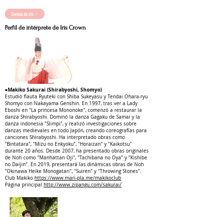
Corona de iris
Perfil de intérprete de Iris Crown
●Makiko Sakurai (Shirabyoshi, Shomyo)
Estudió flauta Ryuteki con Shiba Sukeyasu y Tendai Ohara-ryu
Shomyo con Nakayama Genshin. En 1997, tras ver a Lady
Eboshi en "La princesa Mononoke", comenzó a restaurar la
danza Shirabyoshi. Dominó la danza Gagaku de Samai y la
danza indonesia "Slimpi", y realizó investigaciones sobre
danzas medievales en todo Japón, creando coreografías para
canciones Shirabyoshi. Ha interpretado obras como
"Bintatara", "Mizu no Enkyoku", "Horaizan" y "Kaikotsu"
durante 20 años. Desde 2007, ha presentado obras originales
de Noh como "Manhattan Oji", "Tachibana no Oya" y "Kishibe
no Daijin". En 2019, presentará las dinámicas obras de Noh
"Okinawa Heike Monogatari", "Suiren" y "Throwing Stones".
Club Makiko
https://www.mari-pla.me/makikoclub
Página principal
http://www.zipangu.com/sakurai/