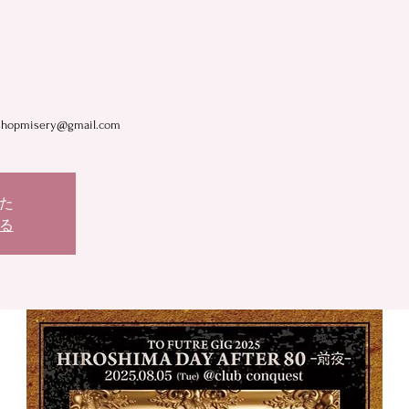
kshopmisery@gmail.com
た
る