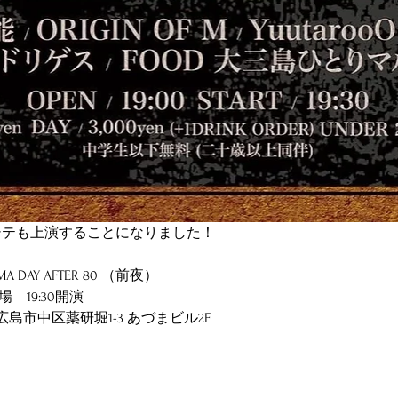
前シテも上演することになりました！ 
HIMA DAY AFTER 80 （前夜） 
場　19:30開演 
島県広島市中区薬研堀1-3 あづまビル2F ︎