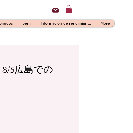
ionados
perfil
Información de rendimiento
More
/5広島での