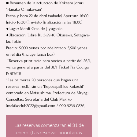
■ Resumen de la actuación de Kokeshi Joruri
"Hanako Omuko-san"
Fecha y hora 22 de abril (sábado) Apertura 16:00
Inicio 16:30 (Previsto finalización a las 18:00)
●Lugar: Mardi Gras de Jiyugaoka
●Ubicación: Libre B1, 5-29-10 Okusawa, Setagaya-
ku, Tokio
Precio: 5,000 yenes por adelantado, 5,500 yenes
en el día (incluye lunch box)
​ *Reserva prioritaria para socios a partir del 26/1,
venta general a partir del 31/1 Ticket Pia Código
P: 517618
*Las primeras 20 personas que hagan una
reserva recibirán un "Reposapalillos Kokeshi"
comprado en Matsushima, Prefectura de Miyagi.
Consultas: Secretaría del Club Makiko
(makikoclub2022@gmail.com / 090-9236-0836)
Las reservas comenzarán el 31 de
enero. (Las reservas prioritarias