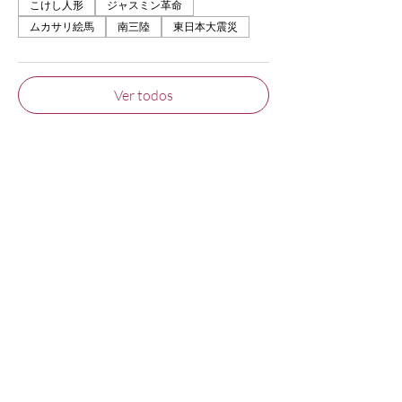
こけし人形
ジャスミン革命
ムカサリ絵馬
南三陸
東日本大震災
Ver todos
Entradas
Venta finalizada
Tipo de entrada
2023/4/22 Kokeshi Joruri "Madre
de Hanako"
Leer más
Precio