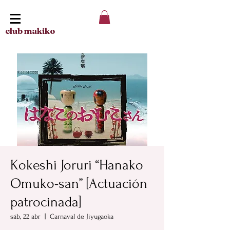
club makiko
Kokeshi Joruri “Hanako
Omuko-san” [Actuación
patrocinada]
sáb, 22 abr
  |  
Carnaval de Jiyugaoka