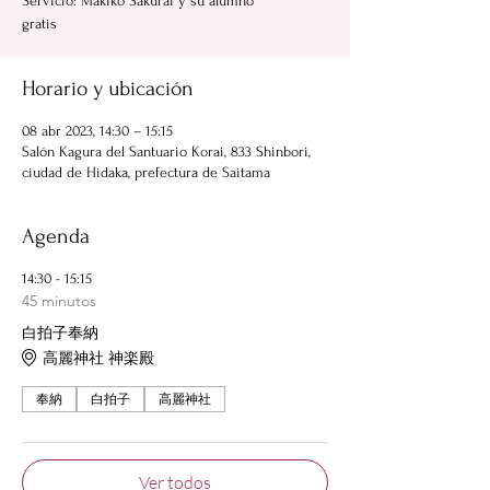
Servicio: Makiko Sakurai y su alumno
gratis
Horario y ubicación
08 abr 2023, 14:30 – 15:15
Salón Kagura del Santuario Korai, 833 Shinbori,
ciudad de Hidaka, prefectura de Saitama
Agenda
14:30 - 15:15
45 minutos
白拍子奉納
高麗神社 神楽殿
奉納
白拍子
高麗神社
Ver todos