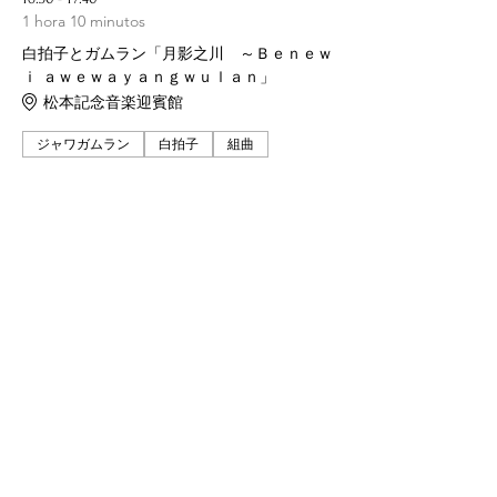
1 hora 10 minutos
白拍子とガムラン「月影之川 ～Ｂｅｎｅｗ
ｉ ａｗｅｗａｙａｎｇｗｕｌａｎ」
松本記念音楽迎賓館
ジャワガムラン
白拍子
組曲
Ver todos
Entradas
Venta finalizada
Tipo de entrada
白拍子とガムラン「月影之川
（つきかげのかわ）組曲」