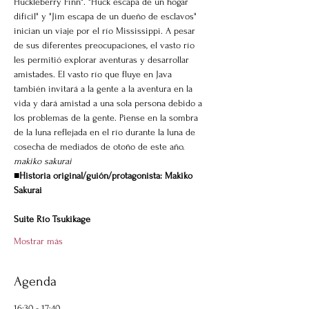
Huckleberry Finn". "Huck escapa de un hogar 
difícil" y "Jim escapa de un dueño de esclavos" 
inician un viaje por el río Mississippi. A pesar 
de sus diferentes preocupaciones, el vasto río 
les permitió explorar aventuras y desarrollar 
amistades. El vasto río que fluye en Java 
también invitará a la gente a la aventura en la 
vida y dará amistad a una sola persona debido a 
los problemas de la gente. Piense en la sombra 
de la luna reflejada en el río durante la luna de 
cosecha de mediados de otoño de este año.
makiko sakurai
■Historia original/guión/protagonista: Makiko 
Sakurai
Suite Río Tsukikage
Mostrar más
Agenda
16:30 - 17:40