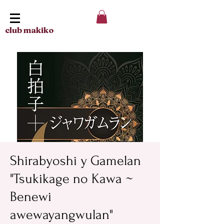
club makiko
Shirabyoshi y Gamelan
"Tsukikage no Kawa ~
Benewi
awewayangwulan"