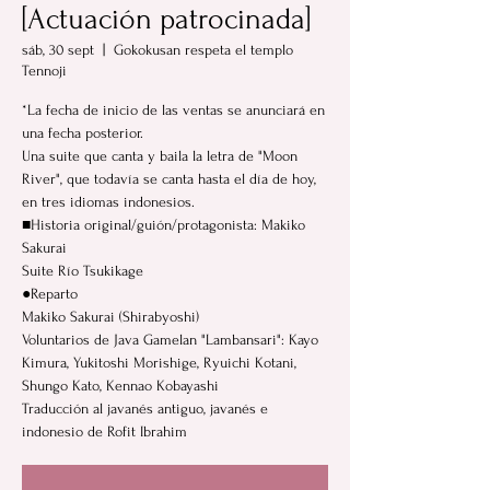
[Actuación patrocinada]
sáb, 30 sept
  |  
Gokokusan respeta el templo
Tennoji
*La fecha de inicio de las ventas se anunciará en
una fecha posterior.
Una suite que canta y baila la letra de "Moon
River", que todavía se canta hasta el día de hoy,
en tres idiomas indonesios.
■Historia original/guión/protagonista: Makiko
Sakurai
Suite Río Tsukikage
●Reparto
Makiko Sakurai (Shirabyoshi)
Voluntarios de Java Gamelan "Lambansari": Kayo
Kimura, Yukitoshi Morishige, Ryuichi Kotani,
Shungo Kato, Kennao Kobayashi
Traducción al javanés antiguo, javanés e
indonesio de Rofit Ibrahim