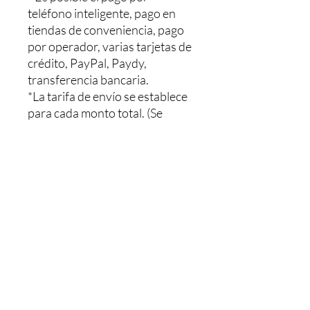
teléfono inteligente, pago en
tiendas de conveniencia, pago
por operador, varias tarjetas de
crédito, PayPal, Paydy,
transferencia bancaria.
*La tarifa de envío se establece
para cada monto total. (Se
muestra automáticamente en la
pantalla de la caja registradora)
0-1,000 yenes = 100 yenes
1,001 yenes - 3,000 yenes =
200 yenes Campaña gratis para
3,001 y más
Contacto:
makikoclub2022@gmail.com