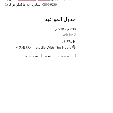
9236-0836 (سكرتارية ماكيكو نو كاي)
جدول المواعيد
2:30 م - 5:30 م
3 ساعات
ガザ法要
Aスタジオ - studio With The Heart
パレスチナ
ガザ
イスラエル
عرض الكل
شارِك هذا الحدث