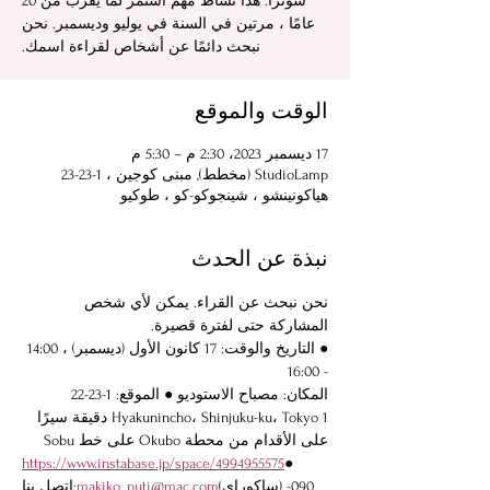
سوترا. هذا نشاط مهم استمر لما يقرب من 20
عامًا ، مرتين في السنة في يوليو وديسمبر. نحن
نبحث دائمًا عن أشخاص لقراءة اسمك.
الوقت والموقع
17 ديسمبر 2023، 2:30 م – 5:30 م
StudioLamp (مخطط), مبنى كوجين ، 1-23-23
هياكونينشو ، شينجوكو-كو ، طوكيو
نبذة عن الحدث
نحن نبحث عن القراء. يمكن لأي شخص 
المشاركة حتى لفترة قصيرة.
● التاريخ والوقت: 17 كانون الأول (ديسمبر) ، 14:00 
- 16:00
المكان: مصباح الاستوديو ● الموقع: 1-23-22 
Hyakunincho، Shinjuku-ku، Tokyo 1 دقيقة سيرًا 
على الأقدام من محطة Okubo على خط Sobu
https://www.instabase.jp/space/4994955575
● 
(ساكوراي) 090-
makiko_puti@mac.com
اتصل بنا: