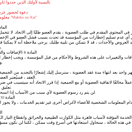
بالنسبة لأولئك الذين جددوا (تابع
دعوة لحضور عرض
معلومات عن الحدث الخاص "Makiko no Kai"
المادة 7 (التزامات
ر في المحتوى المقدم في طلب العضوية ، يقدم العضو طلبًا إلى الاتحاد. لا تتح
د العروض والأحداث ، قد لا نتمكن من تلبية طلبك. يرجى ملاحظة أنه لا يمكننا ق
بالمقاعد ، وما إلى ذلك.
المادة 8 (الإضافات والتغييرات على الشروط)
افات والتغييرات على هذه الشروط والأحكام من قبل المؤسسة ، ويجب إخطار ال
والتغييرات في كل مرة.
واحد بعد انتهاء مدة عقد العضوية ، سنرسل إليك إشعارًا بالتجديد من الجمعية.
العقد ، فسيُعتبر العضو منسحبًا من العضوية.
ملاً مخالفًا لاتفاقية العضوية أو مع الجمعية. إذا قرر الاتحاد أنه سيتسبب في ض
تعليق أو إلغاء مؤهلات العضو.
لن يتم رد رسوم العضوية لأي سبب من الأسباب إذا انسحب العضو من العضوية.
المادة 10 (المعلومات الشخصية)
دام المعلومات الشخصية للأعضاء لأغراض أخرى غير تقديم الخدمات ، ولا يجوز ا
المادة
الخدمة المؤقتة لأسباب قاهرة مثل الكوارث الطبيعية والحرائق وانقطاع التيار ال
 في هذه الحالة ، سنحاول استعادتها في أسرع وقت ممكن ، لكننا لن نكون مسؤ