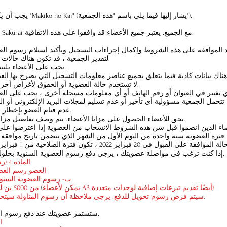
يجب أن يكون اسم هذه الجمعية "Makiko no Kai" (يشار إليها فيما يلي باسم "هذه الجمعية").
الهدف هو دعم Makiko Sakurai مع الجميع. يعتبر جميع الأعضاء قد وافقوا على هذه الاتفاقية.
 الموافقة على هذه الشروط وإكمال إجراءات التسجيل وتأكيد استلام رسوم العضو
لتقدير الجمعية ، قد تكون هناك حالات لا يُسمح فيها بالعضوية.
يجب على الأعضاء تلبية جميع الشروط التالية.
لا تستخدم حالة العضوية أو الحقوق لأغراض أخرى غير التمتع الشخصي.
تغيير في العنوان أو رقم الهاتف أو أي معلومات مسجلة أخرى ، يجب على العضو 
ا تتحمل الجمعية مسؤولية أي تأخير أو عدم تسليم لمجلات البريد الإلكتروني أو 
عدم قيام العضو بإخطار العضو بالفقرة السابقة.
يحق للأعضاء الحصول على مزايا الأعضاء. يتم وصف تفاصيل مزايا الأعضاء في المادة 6.
إذا كنت ترغب في مواصلة عضويتك ، يرجى دفع رسوم العضوية السنوية بحلول تاريخ انتهاء الصلاحية.
المادة 4 (رسوم العضوية السنوية)
العضو رسم العضوية 
ب- رسوم العضوية السنوية للع
تبرع عضو C من 5000 ين لكل وحدة (يمكن لأعضاء AB أيضًا تقديم تبرعات إضافية لوحدات متعددة)
* سيتم فرض رسوم تحويل للدفع. يرجى ملاحظة أن رسوم المناولة سيتحملها الأعضاء أنفسهم.
ستستمر عضويتك عند دفع رسوم العضوية السنوية التالية.
الم