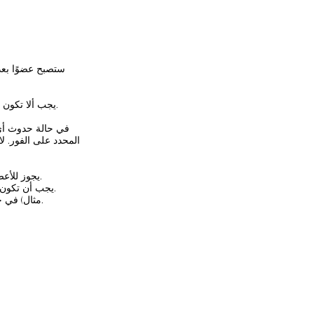
ستصبح عضوًا بعد
يجب ألا تكون هناك بيانات كاذبة فيما يتعلق بجميع عناصر معلومات التسجيل التي يصرح بها العضو في وقت الانضمام.
في حالة حدوث أي 
المحدد على الفور. ل
يجوز للأعضاء الذين انضموا قبل سن هذه الشروط الانسحاب من العضوية إذا اعترضوا على محتوى هذه الشروط.
يجب أن تكون فترة العضوية سنة واحدة من اليوم الأول من الشهر الذي يتضمن تاريخ موافقة الجمعية على العضوية.
مثال) في حالة الموافقة على القبول في 20 فبراير 2022 ، تكون فترة الصلاحية من 1 فبراير 2022 إلى 31 يناير 2022.