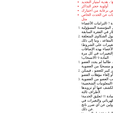
) ، هدية امتياز التجديد
أولوية حجز التذاكر
 برعاية من اختيارك
مثل
 الأعضاء)
مل المؤسسة المسؤولية
بول الشكاوى المتعلقة
أعضاء بهذه الإضافات
المادة 9 (الانسحاب)
 طالما لم يجدد العضو
رر كبير للعضو ، فيمكن
لكشف عنها أو تزويدها
لأطراف ثالثة.
 11 (تعليق الخدمة)
كهربائي والتغيرات في
ولين عن أي ضرر ناتج
عن ذلك.