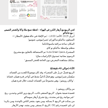
لحن الربيع مع أزهار الكرز في الهواء ~ لحظة نسج معًا واكا والشعر الصيني
مع جاجاكو ~
6 أبريل 2025 (الأحد) 13:00~ (تم الإلغاء في حالة هطول الأمطار)
الممثلون: ماكيكو ساكوراي (شيرابيوشي، شوميو)
المكان: ساحة مراقبة ماسوغاتاياما
منظم بواسطة: ماكيكو نو كاي
تم الاستضافة بالتعاون مع مشروع Ikuta Green Space المشترك
الرسوم: مجانية (صندوق الإكراميات متاح)
*يمكنك مشاهدة المعرض دون الحاجة للحجز المسبق.
◎الأداء (حوالي 40 دقيقة)
الربيع فصلٌ عزيزٌ على الشعراء، وقد كان موضوعًا للعديد من القصائد.
سيُفسّر شيرابيوشي، وهو فنانٌ أدائيٌّ نشط في أواخر فترة هييان، قصائدَ
"واكان رويشو"، وهي مجموعةٌ من القصائد جُمعت خلال فترة هييان.
1. من واكان رويشو
قصيدة صينية بعنوان "الربيع المتبقي غائب، الربيع يزور الناس وحيدين، ريح
غير مواتية ريح غير محددة، ريح تشرق أزهار سوساكو"
(من يمكث في الربيع، لا يسكنه. ومن يعود، يشعر الناس بالوحدة. ومن يكره
الريح، لا يستقر. ومن يشتد، تهجر الأزهار.) لي باي (قصيدة رقم 50)