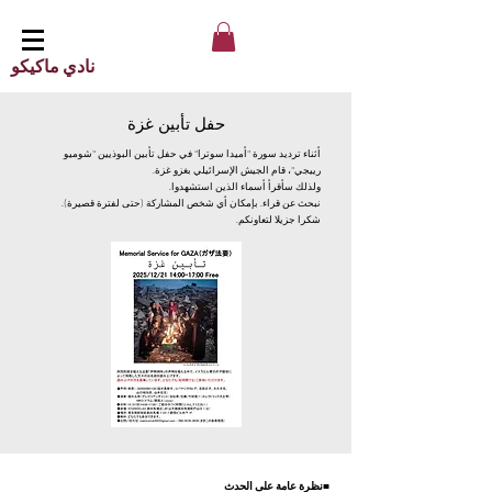
نادي ماكيكو
حفل تأبين غزة
أثناء ترديد سورة "أميدا سوترا" في حفل تأبين البوذيين "شوميو
رييجي"، قام الجيش الإسرائيلي بغزو غزة.
ولذلك سأقرأ أسماء الذين استشهدوا.
نبحث عن قراء. بإمكان أي شخص المشاركة (حتى لفترة قصيرة).
شكرا جزيلا لتعاونكم.
■نظرة عامة على الحدث