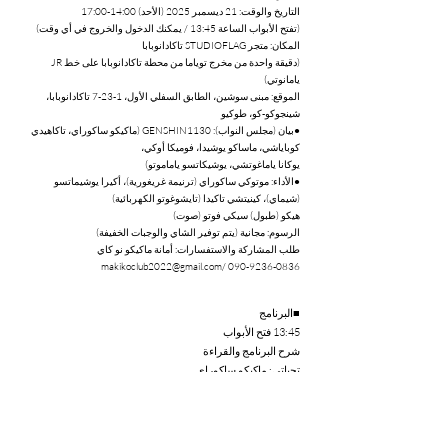
التاريخ والوقت: 21 ديسمبر 2025 (الأحد) 14:00-17:00
(تفتح الأبواب الساعة 13:45 / يمكنك الدخول والخروج في أي وقت)
المكان: متجر STUDIOFLAG تاكادانوبابا
(دقيقة واحدة من مخرج توياما من محطة تاكادانوبابا على خط JR
يامانوتي)
الموقع: مبنى سوشين، الطابق السفلي الأول، 1-23-7 تاكادانوبابا،
شينجوكو-كو، طوكيو
●بيان (مجلس النواب): GENSHIN1130 (ماكيكو ساكوراي، تاكاهيدي
كوباياشي، ماساكو يوشيدا، فوميكا أوكي،
يوكانا ياماغوتشي، يوشيكاتسو ياماموتو)
●الأداء: موتوكي ساكوراي (ترنيمة غريغورية)، أكيرا يوشيماتسو
(شيماي)، كينيتشي تاكيدا (تايشوغوتو الكهربائية)
هيكو (طبول) سيكي فوتو (صوت)
الرسوم: مجانية (يتم توفير الشاي والوجبات الخفيفة)
طلب المشاركة والاستفسارات: أمانة ماكيكو نو كاي
makikoclub2022@gmail.com
/
090-9236-0836
■البرنامج
13:45 فتح الأبواب
شرح البرنامج والقراءة
تحياتي: ماكيكو ساكوراي
14:00 موتوكي ساكوراي (ترنيمة غريغورية) أكيرا يوشيماتسو
(شيماي)
14:15 بيان
15:15 فوجين (صوت)، هيكو (طبول)، كينيتشي تاكيدا (تايشوغوتو