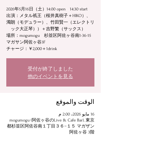
出演：メタル祇王（桜井真樹子＋HIKO）、
濁朗（モデュラー）、竹田賢一（エレクトリ
場所：mogumogu 杉並区阿佐ヶ谷南1-36-15
チャージ：￥2,000＋1drink
受付が終了しました
他のイベントを見る
الوقت والموقع
16 مايو 2026، 2:00 م
mogumogu (阿佐ヶ谷のLive & Cafe Bar), 東京
都杉並区阿佐谷南１丁目３６−１５ マガザン
阿佐ヶ谷 3階