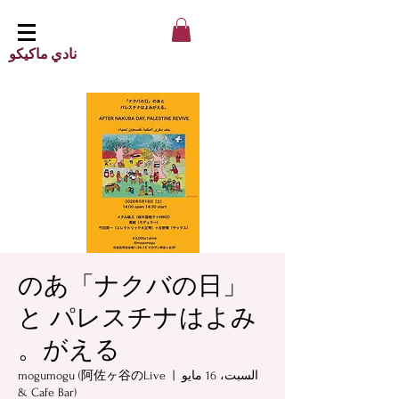
نادي ماكيكو
「ナクバの日」のあ
と パレスチナはよみ
がえる。
السبت، 16 مايو
  |  
mogumogu (阿佐ヶ谷のLive
& Cafe Bar)