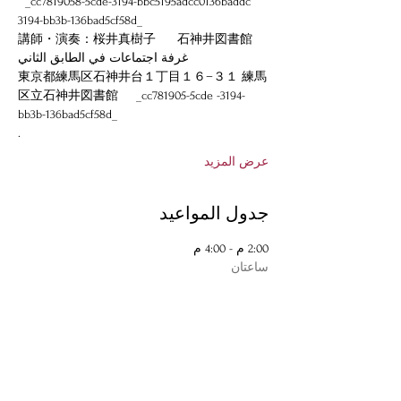
  _cc7819058-5cde-3194-bbc5195adcc0136baddc 
3194-bb3b-136bad5cf58d_
講師・演奏：桜井真樹子      石神井図書館
غرفة اجتماعات في الطابق الثاني
東京都練馬区石神井台１丁目１６−３１ 練馬
区立石神井図書館     _cc781905-5cde -3194-
bb3b-136bad5cf58d_
.
عرض المزيد
جدول المواعيد
2:00 م - 4:00 م
ساعتان
レクチャー・パフォーマンス「白拍子の歌舞
（うたまい）の変遷」
عرض الكل