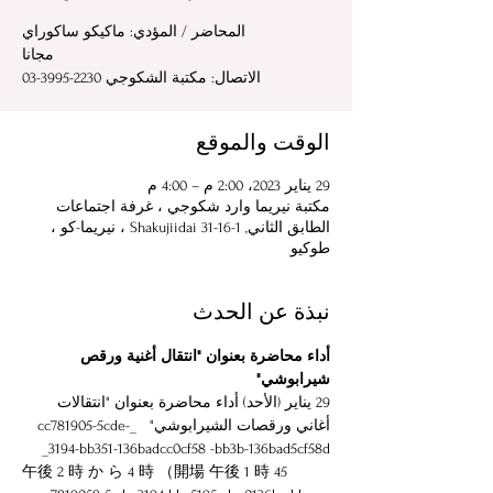
الاتصال: مكتبة الشكوجي 2230-3995-03
الوقت والموقع
29 يناير 2023، 2:00 م – 4:00 م
مكتبة نيريما وارد شكوجي ، غرفة اجتماعات
الطابق الثاني, 1-16-31 Shakujiidai ، نيريما-كو ،
طوكيو
نبذة عن الحدث
أداء محاضرة بعنوان "انتقال أغنية ورقص 
شيرابوشي"
29 يناير (الأحد) أداء محاضرة بعنوان "انتقالات 
أغاني ورقصات الشيرابوشي"   _cc781905-5cde-
3194-bb351-136badcc0cf58 -bb3b-136bad5cf58d_
午後 2 時 か ら 4 時 （開場 午後 1 時 45 