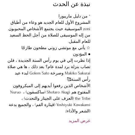
نبذة عن الحدث
* من دليل ماريبورا
المشروع الأول للعام الجديد هو وعاء من أطباق 
zoni الموسيقية حيث يجتمع الأشخاص المحبوبون 
من إله الموسيقى للصلاة من أجل الحظ السعيد 
للعام المقبل.
☆ يأتي مع موتشي زوني مطحون طازجًا
● المؤدون
إذا نظرت إلي في يوم رأس السنة الجديدة ، فلن 
تصاب بنزلة برد لمدة عام؟ بعد ذلك ، ها هي صلاة 
Makiko Sakurai وصرخة Golem Sato لبدء عيد 
رأس السنة🥰
الأشخاص الذين رفعوا أيديهم إلى الميكروفون 
المفتوح هم Shotaro Akagi (ساكسفون) ، Nuruo 
the Tribe (العزف على الجيتار والتحدث) ، 
Yoshiyuki Kawakami (قيثارة الفم) ، والجميع بدعة 
(الشعر والأداء).
عرض المزيد