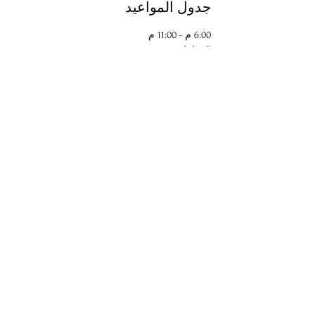
جدول المواعيد
6:00 م - 11:00 م
5 ساعات
新春饗宴「音楽をお雑煮する夜(LIVE)」
工房ムジカ
弾き語り
即興
お雑煮
voice
白拍子
عرض الكل
شارِك هذا الحدث