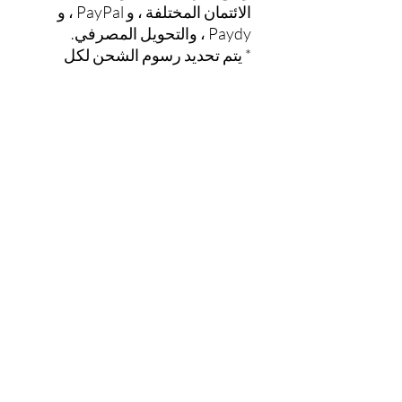
الائتمان المختلفة ، و PayPal ، و
Paydy ، والتحويل المصرفي.
* يتم تحديد رسوم الشحن لكل
مبلغ إجمالي. (يتم عرضه تلقائيًا
على شاشة تسجيل النقد)
0-1000 ين = 100 ين 1،001 ين
-3000 ين = 200 ين حملة مجانية لـ
3،001 وما فوق
الاتصال:
makikoclub2022@gmail.com
حول سياسة الخصوصية
نادي ماكيكو
info@sakurai-makiko.com
حقوق الطبع والنشر © Makiko Sakurai.
حقوق الطبع والنشر لجميع المحتويات المنشورة على هذا الموقع تنتمي إلى Makiko Sakurai