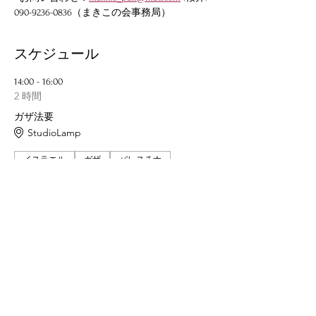
090-9236-0836（まきこの会事務局）
スケジュール
14:00 - 16:00
2 時間
ガザ法要
StudioLamp
イスラエル
ガザ
パレスチナ
すべて見る
この公演をシェア