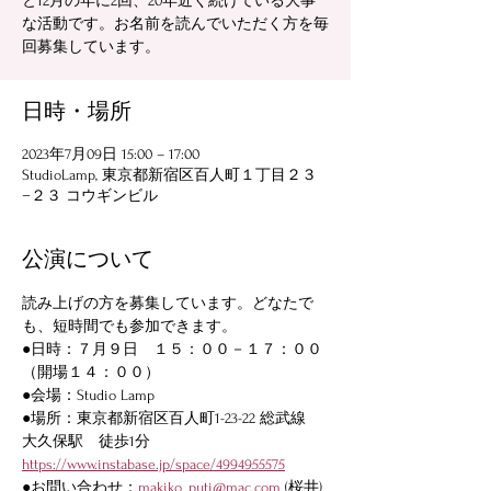
と12月の年に2回、20年近く続けている大事
な活動です。お名前を読んでいただく方を毎
回募集しています。
日時・場所
2023年7月09日 15:00 – 17:00
StudioLamp, 東京都新宿区百人町１丁目２３
−２３ コウギンビル
公演について
読み上げの方を募集しています。どなたで
も、短時間でも参加できます。
●日時：７月９日　１５：００－１７：００
（開場１４：００）
●会場：Studio Lamp  
●場所：東京都新宿区百人町1-23-22 総武線　
大久保駅　徒歩1分
https://www.instabase.jp/space/4994955575
●お問い合わせ：
makiko_puti@mac.com
 (桜井) 