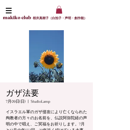
makiko club
桜井真樹子（白拍子・声明・創作能）
ガザ法要
7月09日(日)
  |  
StudioLamp
イスラエル軍のガザ侵攻により亡くなられた
殉教者の方々のお名前を、仏説阿弥陀経の声
明の中で唱え、ご冥福をお祈りします。7月