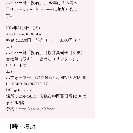
ハイパー能「投石」。 今年は！広島へ！
“To future gig in Hiroshima”に参加いたしま
す。
2024年8月6日（火）
18:00 open, 18;30 start
料金：3,000円（前売り）、 3,500円（当
日）
ハイパー能「投石」（桜井真樹子（シテ）、
吉松章（ワキ）、坂田明（サックス）、
HIKO（ドラ
ム）、
パフォーマー：ORIGIN OF M, NEVER AGAINN
DJ: HARD, RODORIGUEZ
MC: goto izumi
場所：CONQUEST 広島市中区薬研堀1-3 あづ
まビル2階
予約：https://eplus.jp/sf/det
日時・場所