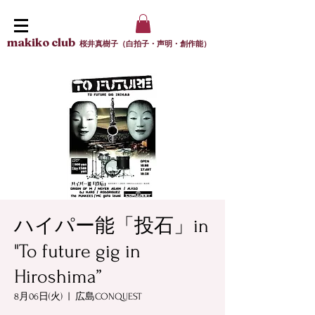
makiko club
桜井真樹子（白拍子・声明・創作能）
ハイパー能「投石」in
"To future gig in
Hiroshima”
8月06日(火)
  |  
広島CONQUEST