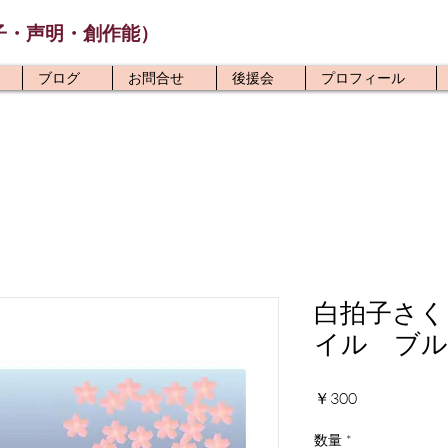
子・声明・創作能）
ブログ
お問合せ
後援会
プロフィール
白拍子さく
イル ブル
価
￥300
格
数量
*