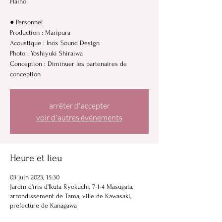
Haino
● Personnel
Production : Maripura
Acoustique : Inox Sound Design
Photo : Yoshiyuki Shiraiwa
Conception : Diminuer les partenaires de
conception
arrêter d'accepter
voir d'autres événements
Heure et lieu
03 juin 2023, 15:30
Jardin d'iris d'Ikuta Ryokuchi, 7-1-4 Masugata,
arrondissement de Tama, ville de Kawasaki,
préfecture de Kanagawa