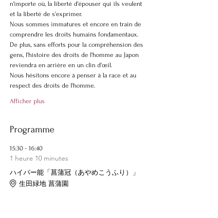
n'importe où, la liberté d'épouser qui ils veulent 
et la liberté de s'exprimer.
Nous sommes immatures et encore en train de 
comprendre les droits humains fondamentaux. 
De plus, sans efforts pour la compréhension des 
gens, l'histoire des droits de l'homme au Japon 
reviendra en arrière en un clin d'œil.
Nous hésitons encore à penser à la race et au 
respect des droits de l'homme.
Afficher plus
Programme
15:30 - 16:40
1 heure 10 minutes
ハイパー能「菖蒲冠（あやめこうふり）」
生田緑地 菖蒲園
LGBTQ
ハイパー能
ポリゴノーラ
ポリフォニー
斎王