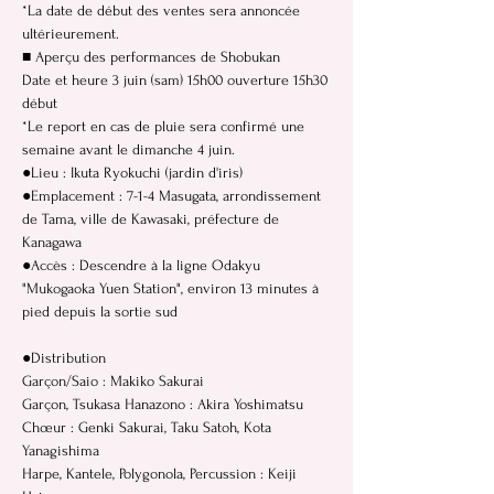
*La date de début des ventes sera annoncée
ultérieurement.
■ Aperçu des performances de Shobukan
Date et heure 3 juin (sam) 15h00 ouverture 15h30
début
*Le report en cas de pluie sera confirmé une
semaine avant le dimanche 4 juin.
●Lieu : Ikuta Ryokuchi (jardin d'iris)
●Emplacement : 7-1-4 Masugata, arrondissement
de Tama, ville de Kawasaki, préfecture de
Kanagawa
●Accès : Descendre à la ligne Odakyu
"Mukogaoka Yuen Station", environ 13 minutes à
pied depuis la sortie sud
●Distribution
Garçon/Saio : Makiko Sakurai
Garçon, Tsukasa Hanazono : Akira Yoshimatsu
Chœur : Genki Sakurai, Taku Satoh, Kota
Yanagishima
Harpe, Kantele, Polygonola, Percussion : Keiji