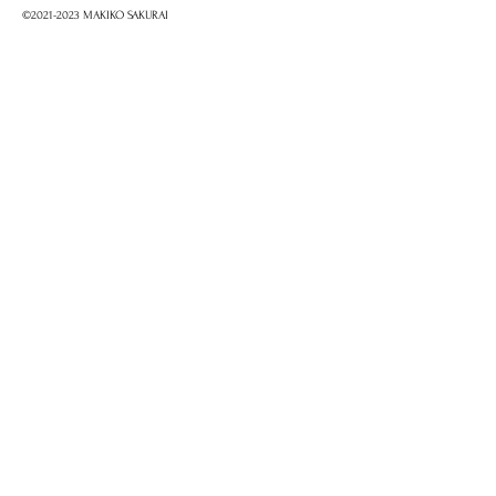
©2021-2023 MAKIKO SAKURAI
Application pour "Makiko no Kai"
Nom
Informations de contact
E-mail
会員種別
*
A会員
B会員
C会員