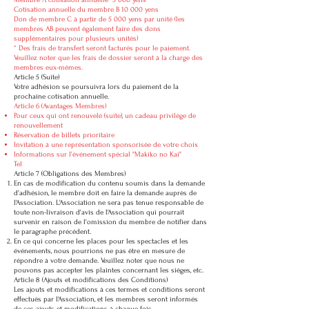
Membre A cotisation annuelle 5 000 yens
Cotisation annuelle du membre B 10 000 yens
Don de membre C à partir de 5 000 yens par unité (les
membres AB peuvent également faire des dons
supplémentaires pour plusieurs unités)
* Des frais de transfert seront facturés pour le paiement.
Veuillez noter que les frais de dossier seront à la charge des
membres eux-mêmes.
Article 5 (Suite)
Votre adhésion se poursuivra lors du paiement de la
prochaine cotisation annuelle.
Article 6 (Avantages Membres)
Pour ceux qui ont renouvelé (suite), un cadeau privilège de
renouvellement
Réservation de billets prioritaire
Invitation à une représentation sponsorisée de votre choix
Informations sur l'événement spécial "Makiko no Kai"
Tel
Article 7 (Obligations des Membres)
En cas de modification du contenu soumis dans la demande
d'adhésion, le membre doit en faire la demande auprès de
l'Association. L'Association ne sera pas tenue responsable de
toute non-livraison d'avis de l'Association qui pourrait
survenir en raison de l'omission du membre de notifier dans
le paragraphe précédent.
En ce qui concerne les places pour les spectacles et les
événements, nous pourrions ne pas être en mesure de
répondre à votre demande. Veuillez noter que nous ne
pouvons pas accepter les plaintes concernant les sièges, etc.
Article 8 (Ajouts et modifications des Conditions)
Les ajouts et modifications à ces termes et conditions seront
effectués par l'Association, et les membres seront informés