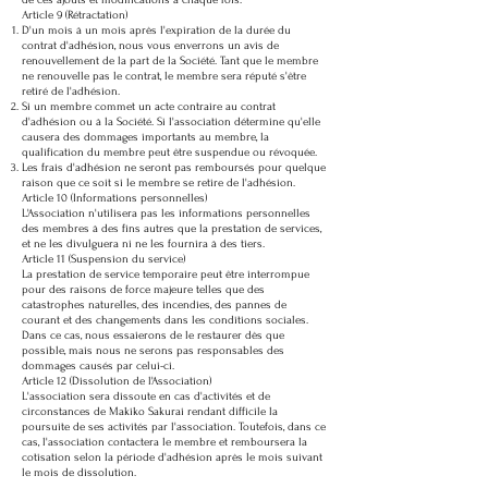
de ces ajouts et modifications à chaque fois.
Article 9 (Rétractation)
D'un mois à un mois après l'expiration de la durée du
contrat d'adhésion, nous vous enverrons un avis de
renouvellement de la part de la Société. Tant que le membre
ne renouvelle pas le contrat, le membre sera réputé s'être
retiré de l'adhésion.
Si un membre commet un acte contraire au contrat
d'adhésion ou à la Société. Si l'association détermine qu'elle
causera des dommages importants au membre, la
qualification du membre peut être suspendue ou révoquée.
Les frais d'adhésion ne seront pas remboursés pour quelque
raison que ce soit si le membre se retire de l'adhésion.
Article 10 (Informations personnelles)
L'Association n'utilisera pas les informations personnelles
des membres à des fins autres que la prestation de services,
et ne les divulguera ni ne les fournira à des tiers.
Article 11 (Suspension du service)
La prestation de service temporaire peut être interrompue
pour des raisons de force majeure telles que des
catastrophes naturelles, des incendies, des pannes de
courant et des changements dans les conditions sociales.
Dans ce cas, nous essaierons de le restaurer dès que
possible, mais nous ne serons pas responsables des
dommages causés par celui-ci.
Article 12 (Dissolution de l'Association)
L'association sera dissoute en cas d'activités et de
circonstances de Makiko Sakurai rendant difficile la
poursuite de ses activités par l'association. Toutefois, dans ce
cas, l'association contactera le membre et remboursera la
cotisation selon la période d'adhésion après le mois suivant
le mois de dissolution.