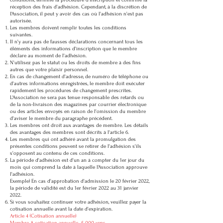
conditions, terminé la procédure d'inscription et confirmé la
réception des frais d'adhésion. Cependant, à la discrétion de
l'Association, il peut y avoir des cas où l'adhésion n'est pas
autorisée.
Les membres doivent remplir toutes les conditions
suivantes.
Il n'y aura pas de fausses déclarations concernant tous les
éléments des informations d'inscription que le membre
déclare au moment de l'adhésion.
N'utilisez pas le statut ou les droits de membre à des fins
autres que votre plaisir personnel.
En cas de changement d'adresse, de numéro de téléphone ou
d'autres informations enregistrées, le membre doit exécuter
rapidement les procédures de changement prescrites.
L'Association ne sera pas tenue responsable des retards ou
de la non-livraison des magazines par courrier électronique
ou des articles envoyés en raison de l'omission du membre
d'aviser le membre du paragraphe précédent.
Les membres ont droit aux avantages de membre. Les détails
des avantages des membres sont décrits à l'article 6.
Les membres qui ont adhéré avant la promulgation des
présentes conditions peuvent se retirer de l'adhésion s'ils
s'opposent au contenu de ces conditions.
La période d'adhésion est d'un an à compter du 1er jour du
mois qui comprend la date à laquelle l'Association approuve
l'adhésion.
Exemple) En cas d'approbation d'admission le 20 février 2022,
la période de validité est du 1er février 2022 au 31 janvier
2022.
Si vous souhaitez continuer votre adhésion, veuillez payer la
cotisation annuelle avant la date d'expiration.
Article 4 (Cotisation annuelle)