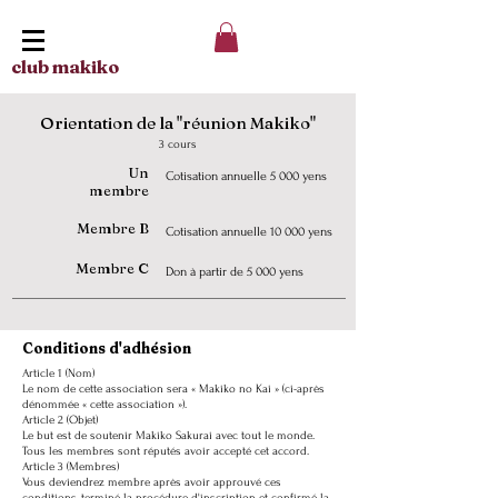
club makiko
Orientation de la "réunion Makiko"
3 cours
Un
Cotisation annuelle 5 000 yens
membre
Membre B
Cotisation annuelle 10 000 yens
Membre C
Don à partir de 5 000 yens
Conditions d'adhésion
Article 1 (Nom)
Le nom de cette association sera « Makiko no Kai » (ci-après
dénommée « cette association »).
Article 2 (Objet)
Le but est de soutenir Makiko Sakurai avec tout le monde.
Tous les membres sont réputés avoir accepté cet accord.
Article 3 (Membres)
Vous deviendrez membre après avoir approuvé ces