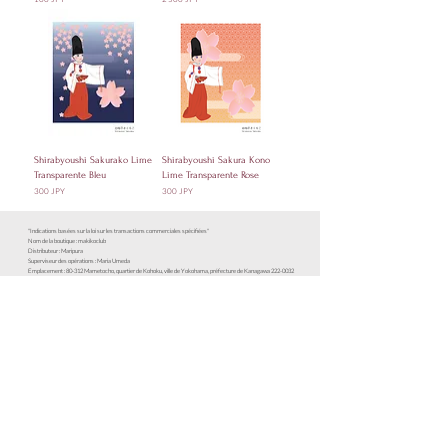
Shirabyoushi Sakurako Lime
Shirabyoushi Sakura Kono
Transparente Bleu
Lime Transparente Rose
Prix
Prix
300 JPY
300 JPY
"Indications basées sur la loi sur les transactions commerciales spécifiées"
Nom de la boutique : makikoclub
Distributeur : Maripura
Superviseur des opérations : Maria Umeda
Emplacement : 80-312 Mametocho, quartier de Kohoku, ville de Yokohama, préfecture de Kanagawa
222-0032
Numéro de téléphone :
090-9236-0836
Adresse e-mail :
info@mari-pla.me
Mode de paiement : Carte de crédit, virement bancaire, dépanneur (paiement à l'avance)
Frais nécessaires autres que le prix du produit : frais de paiement du dépanneur, frais de virement bancaire, taxe à
la consommation (inclus dans le prix du produit)
Expédition : En fonction du montant de l'achat, les frais d'expédition suivants seront facturés. 1-1000 yens 100
yens,
1001-3000
yens 300 yens, 3000 yens ou plus 600 yens
Délai de paiement/date limite/carte de crédit :
・Au moment du paiement (varie selon la compagnie de carte de crédit)
・Virement bancaire : Dans les 7 jours suivant la commande
・Dépanneur : dans les 3 jours suivant la commande
Délai de livraison : Expédié sous 3 jours après confirmation de paiement
Retours : Dans les 7 jours suivant l'arrivée du produit
À propos de la politique de confidentialité