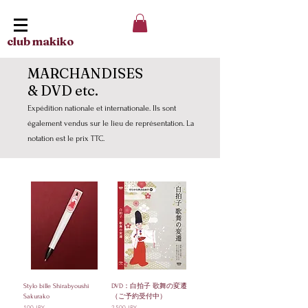
club makiko
MARCHANDISES
& DVD etc.
Expédition nationale et internationale. Ils sont
également vendus sur le lieu de représentation. La
notation est le prix TTC.
Stylo bille Shirabyoushi
DVD：白拍子 歌舞の変遷
Sakurako
（ご予約受付中）
Prix
Prix
100 JPY
2 500 JPY