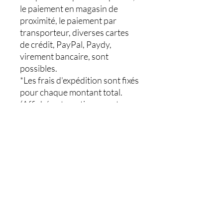
le paiement en magasin de
proximité, le paiement par
transporteur, diverses cartes
de crédit, PayPal, Paydy,
virement bancaire, sont
possibles.
*Les frais d'expédition sont fixés
pour chaque montant total.
(Affiché automatiquement sur
l'écran de la caisse
enregistreuse)
0-1 000 yens = 100 yens 1 001
yens-3 000 yens = 200 yens
Campagne gratuite pour 3 001
et plus
Contact :
makikoclub2022@gmail.com