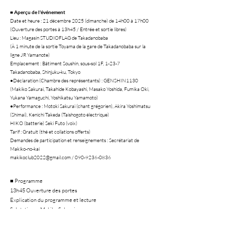
■ Aperçu de l'événement
Date et heure : 21 décembre 2025 (dimanche) de 14h00 à 17h00
(Ouverture des portes à 13h45 / Entrée et sortie libres)
Lieu : Magasin STUDIOFLAG de Takadanobaba
(À 1 minute de la sortie Toyama de la gare de Takadanobaba sur la
ligne JR Yamanote)
Emplacement : Bâtiment Soushin, sous-sol 1F, 1-23-7
Takadanobaba, Shinjuku-ku, Tokyo
●Déclaration (Chambre des représentants) : GENSHIN1130
(Makiko Sakurai, Takahide Kobayashi, Masako Yoshida, Fumika Oki,
Yukana Yamaguchi, Yoshikatsu Yamamoto)
●Performance : Motoki Sakurai (chant grégorien), Akira Yoshimatsu
(Shimai), Kenichi Takeda (Taishogoto électrique)
HIKO (batterie) Seki Futo (voix)
Tarif : Gratuit (thé et collations offerts)
Demandes de participation et renseignements : Secrétariat de
Makiko-no-kai
makikoclub2022@gmail.com
/
090-9236-0836
■ Programme
13h45 Ouverture des portes
Explication du programme et lecture
Salutations : Makiko Sakurai
14h00 Genki Sakurai (chant grégorien) Akira Yoshimatsu