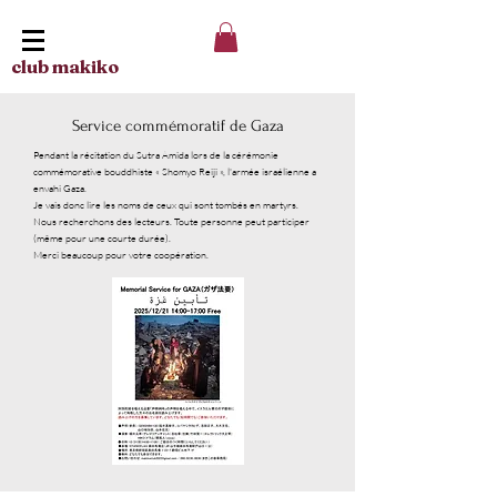
club makiko
Service commémoratif de Gaza
Pendant la récitation du Sutra Amida lors de la cérémonie
commémorative bouddhiste « Shomyo Reiji », l'armée israélienne a
envahi Gaza.
Je vais donc lire les noms de ceux qui sont tombés en martyrs.
Nous recherchons des lecteurs. Toute personne peut participer
(même pour une courte durée).
Merci beaucoup pour votre coopération.