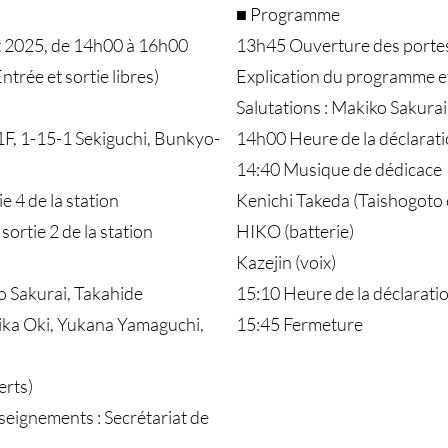
■ Programme
et 2025, de 14h00 à 16h00
13h45 Ouverture des porte
trée et sortie libres)
Explication du programme et
Salutations : Makiko Sakurai
F, 1-15-1 Sekiguchi, Bunkyo-
14h00 Heure de la déclarat
14:40 Musique de dédicace
ie 4 de la station
Kenichi Takeda (Taishogoto 
ortie 2 de la station
HIKO (batterie)
Kazejin (voix)
 Sakurai, Takahide
15:10 Heure de la déclarati
ka Oki, Yukana Yamaguchi,
15:45 Fermeture
erts)
seignements : Secrétariat de