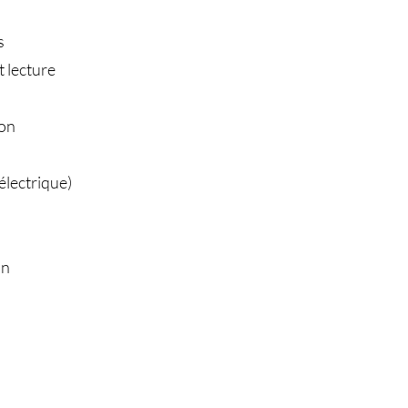
s
 lecture
ion
électrique)
on