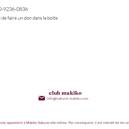
0-9236-0836
 de faire un don dans la boîte
club makiko
info@sakurai-makiko.com
site appartient à Makiko Sakurai elle-même. Par conséquent, il est interdit de les uti