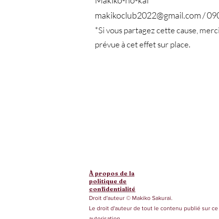
Makiko-no-kai
makikoclub2022@gmail.com
/ 09
*Si vous partagez cette cause, merci
prévue à cet effet sur place.
À propos de la
politique de
confidentialité
Droit d'auteur © Makiko Sakurai.
Le droit d'auteur de tout le contenu publié sur ce 
autorisation.