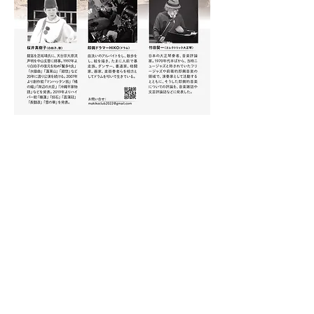
Billets
Vente expirée
Type de billet
一般
Prix
2 000 JPY
+ 50 JPY de frais de billetterie